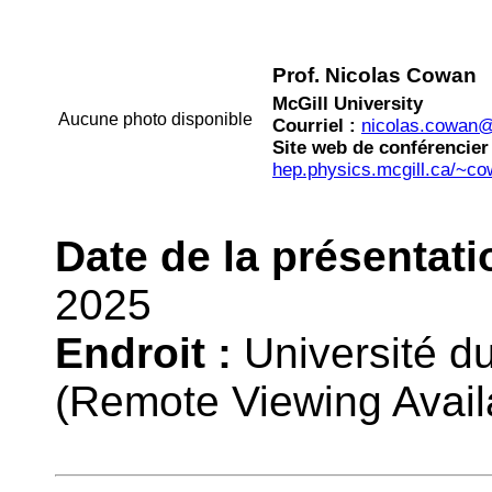
Prof. Nicolas Cowan
McGill University
Aucune photo disponible
Courriel :
nicolas.cowan@
Site web de conférencier 
hep.physics.mcgill.ca/~co
Date de la présentati
2025
Endroit :
Université d
(Remote Viewing Avail